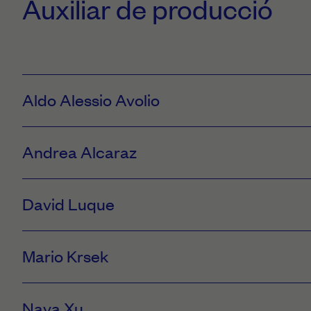
Auxiliar de producció
Aldo Alessio Avolio
Andrea Alcaraz
Contacte
Menorca, Mallorca
David Luque
624121776
Contacte
alessio.avolio@libero.it
Ibiza
Mario Krsek
634204083
Contacte
nomadaproduction.info@gmail.com
Mallorca
Categories
Naya Xu