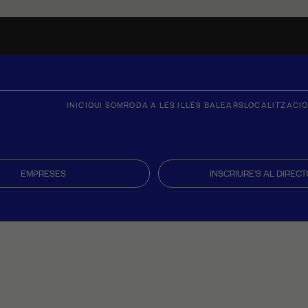
INICI
QUI SOM
RODA A LES ILLES BALEARS
LOCALITZACI
EMPRESES
INSCRIURE'S AL DIRECT