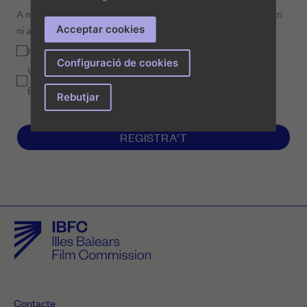
A més, es recomana que no coincideixi amb el nom de l'usuari
Acceptar cookies
ni amb dades personals que puguin resultar evidents.
He llegit la
Política de privacitat
*
Configuració de cookies
Vull rebre informació sobre les activitats de la Illes
Balears Film Commission
Rebutjar
REGISTRA'T
Contacte