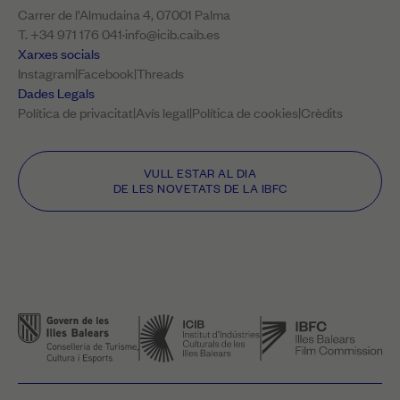
Carrer de l’Almudaina 4, 07001 Palma
T. +34 971 176 041
·
info@icib.caib.es
Xarxes socials
Instagram
|
Facebook
|
Threads
Dades Legals
Política de privacitat
|
Avís legal
|
Política de cookies
|
Crèdits
VULL ESTAR AL DIA
DE LES NOVETATS DE LA IBFC