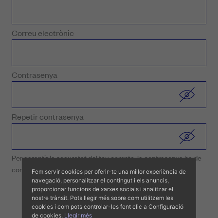
Correu electrònic
Contrasenya
Repetir contrasenya
Per garantir la seguretat del teu compte, la contrasenya ha de
complir els següents criteris:
Fem servir cookies per oferir-te una millor experiència de
Tenir almenys 6 caràcters de longitud
navegació, personalitzar el contingut i els anuncis,
proporcionar funcions de xarxes socials i analitzar el
Incloure com a mínim una lletra majúscula
nostre trànsit. Pots llegir més sobre com utilitzem les
Incloure com a mínim una lletra minúscula
cookies i com pots controlar-les fent clic a Configuració
Incloure com a mínim un número
de cookies.
Llegir més