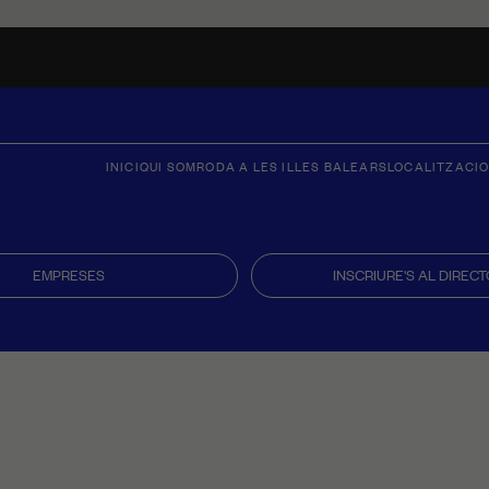
INICI
QUI SOM
RODA A LES ILLES BALEARS
LOCALITZACI
EMPRESES
INSCRIURE'S AL DIRECT