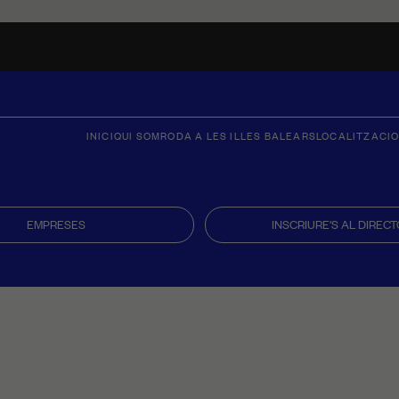
INICI
QUI SOM
RODA A LES ILLES BALEARS
LOCALITZACI
EMPRESES
INSCRIURE'S AL DIRECT