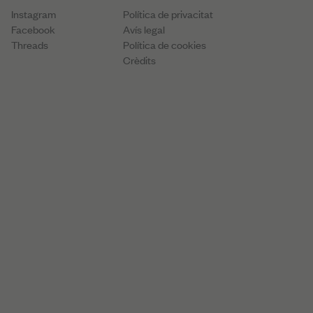
ucció
Ajudant de càsting
Instagram
Política de privacitat
icació
Disseny de producció
Direcció d’art
Facebook
Avís legal
Threads
Política de cookies
Crèdits
Càrrec
Càrrec
 Canada
Localitzador
Localitzador
Ajudant de producció
Càrrec
Localitzador
Altres càrrecs de producció
Direcció de producció
s
Altres càrrecs de producció
Realitzador
Operador de càmera
Altres càrrecs de guió
Coordinador de postproducció