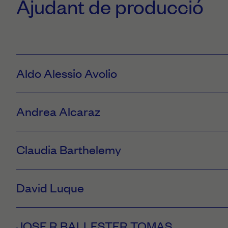
Ajudant de producció
Aldo Alessio Avolio
Andrea Alcaraz
Contacte
Menorca, Mallorca
Claudia Barthelemy
624121776
Contacte
alessio.avolio@libero.it
Ibiza
David Luque
634204083
Contacte
nomadaproduction.info@gmail.com
Menorca
Categories
JOSE R BALLESTER TOMAS