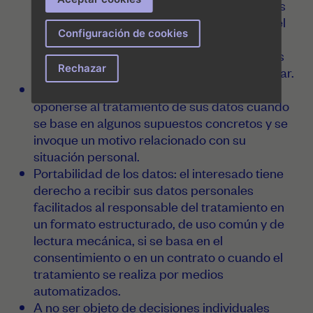
sus datos de carácter personal conservados
con la finalidad de limitar el tratamiento en el
Configuración de cookies
futuro. La limitación del tratamiento supone
que, a petición de la persona interesada, sus
Rechazar
datos personales indicados se dejen de tratar.
Oposición: el interesado tiene derecho a
oponerse al tratamiento de sus datos cuando
se base en algunos supuestos concretos y se
invoque un motivo relacionado con su
situación personal.
Portabilidad de los datos: el interesado tiene
derecho a recibir sus datos personales
facilitados al responsable del tratamiento en
un formato estructurado, de uso común y de
lectura mecánica, si se basa en el
consentimiento o en un contrato o cuando el
tratamiento se realiza por medios
automatizados.
A no ser objeto de decisiones individuales