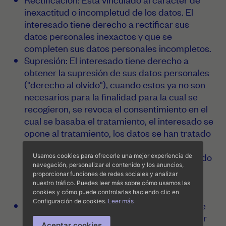
inexactitud o incompletud de los datos. El
interesado tiene derecho a rectificar sus
datos personales inexactos y que se
completen sus datos personales incompletos.
Supresión: El interesado tiene derecho a
obtener la supresión de sus datos personales
("derecho al olvido"), cuando estos ya no son
necesarios para la finalidad para la cual se
recogieron, se revoca el consentimiento en el
cual se basaba el tratamiento, el interesado se
opone al tratamiento, los datos se han tratado
ilícitamente, se tienen que suprimir para
cumplir una obligación legal o se han obtenido
Usamos cookies para ofrecerle una mejor experiencia de
navegación, personalizar el contenido y los anuncios,
en relación con la oferta de servicios de la
proporcionar funciones de redes sociales y analizar
sociedad de la información dirigida a
nuestro tráfico. Puedes leer más sobre cómo usamos las
menores.
cookies y cómo puede controlarlas haciendo clic en
Configuración de cookies.
Leer más
Limitación del tratamiento: es un derecho de
la persona interesada consistente en marcar
Aceptar cookies